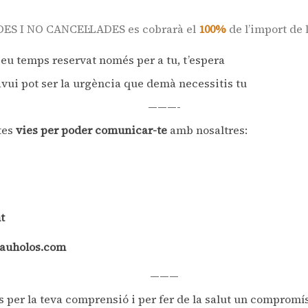
S I NO CANCEL·LADES es cobrarà el
100%
de l’import de 
 seu temps reservat només per a tu, t’espera
’avui pot ser la urgència que demà necessitis tu
———-
tes
vies per poder comunicar-te
amb nosaltres:
t
tauholos.com
———
s per la teva comprensió i per fer de la salut un compromí