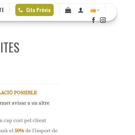
TE
Cita Prèvia
ITES
LACIÓ POSSIBLE
ermet avisar a un altre
n cap cost pel client
rarà el
50%
de l’import de