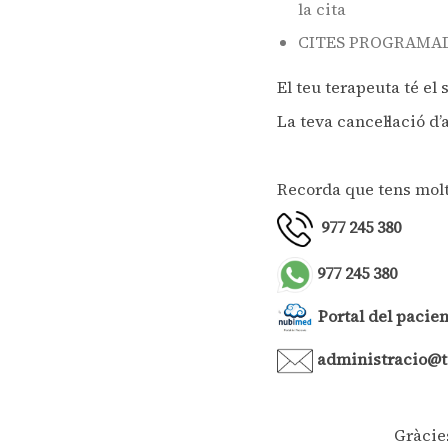
la cita
CITES PROGRAMADE
El teu terapeuta té el
La teva cancel·lació d
Recorda que tens mol
977 245 380
977 245 380
Portal del pacien
administracio@
Gràcie