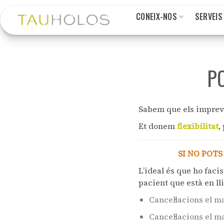
Skip
CONEIX-NOS
SERVEIS
to
content
PO
Sabem que els imprev
Et donem
flexibilitat
,
SI NO POTS
L’ideal és que ho fac
pacient que està en ll
Cancel·lacions el ma
Cancel·lacions el ma