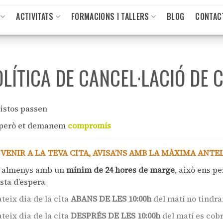
ACTIVITATS
FORMACIONS I TALLERS
BLOG
CONTAC
LÍTICA DE CANCEL·LACIÓ DE C
istos passen
 però et demanem
compromís
 VENIR A LA TEVA CITA, AVISA’NS AMB LA MÀXIMA ANTE
is almenys amb un
mínim de 24 hores de marge
, això ens p
ista d’espera
teix dia de la cita
ABANS DE LES 10:00
h
del matí no tindra
teix dia de la cita
DESPRÉS DE LES 10:00
h
del matí es cob