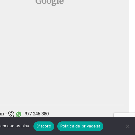
Google
om -
9
77 245 380
irem que us plau.
D'acord
Política de privadesa