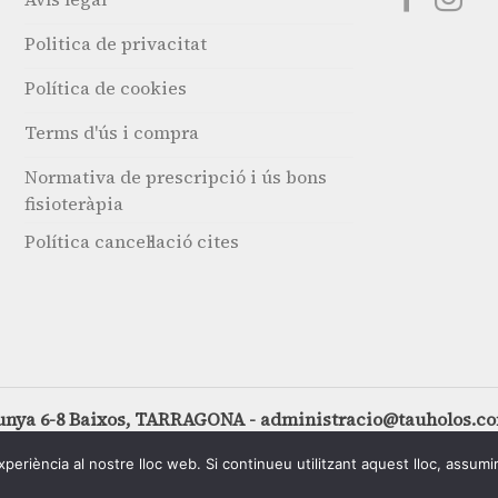
Politica de privacitat
Política de cookies
Terms d'ús i compra
Normativa de prescripció i ús bons
fisioteràpia
Política cancel·lació cites
unya 6-8 Baixos, TARRAGONA - administracio@tauholos.c
xperiència al nostre lloc web. Si continueu utilitzant aquest lloc, assum