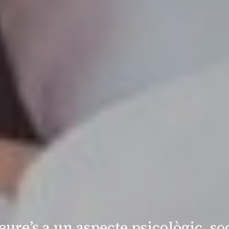
ure’s a un aspecte psicològic, soc