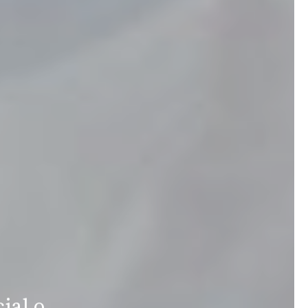
ial o