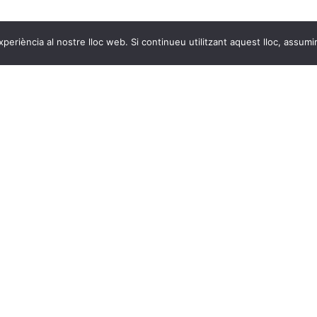
xperiència al nostre lloc web. Si continueu utilitzant aquest lloc, assum
ue els nostres clients diuen de 