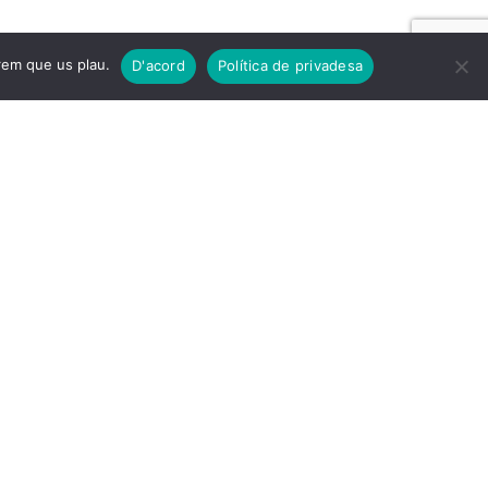
irem que us plau.
D'acord
Política de privadesa
nosaltres