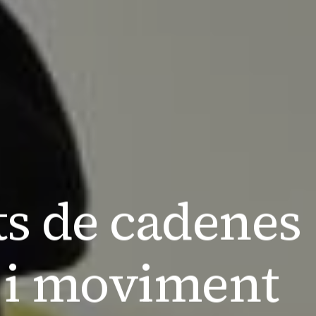
s de cadenes
 i moviment