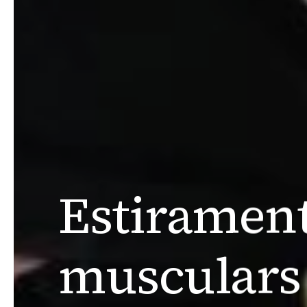
Estirament
musculars