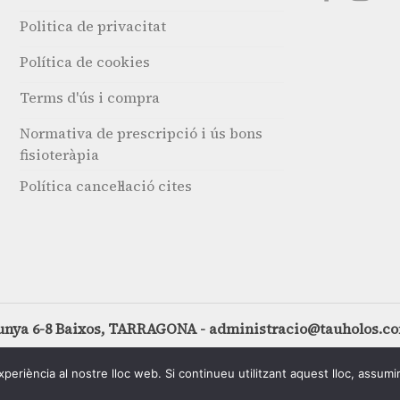
Politica de privacitat
Política de cookies
Terms d'ús i compra
Normativa de prescripció i ús bons
fisioteràpia
Política cancel·lació cites
unya 6-8 Baixos, TARRAGONA - administracio@tauholos.c
xperiència al nostre lloc web. Si continueu utilitzant aquest lloc, assum