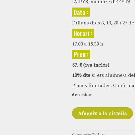
l’AIPYS, membre d’EFYTA. L
Data :
Dilluns dies 6, 13, 20 i 27 de
Horari :
17.00 a 18.30 h
Preu :
57.-€ (iva inclós)
10% dte
si ets alumne/a de
Places limitades. Confirma
6 en estoc
Afegeix a la cistella
Categoria:
Tallers