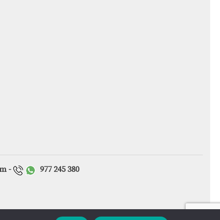
om -
9
77 245 380