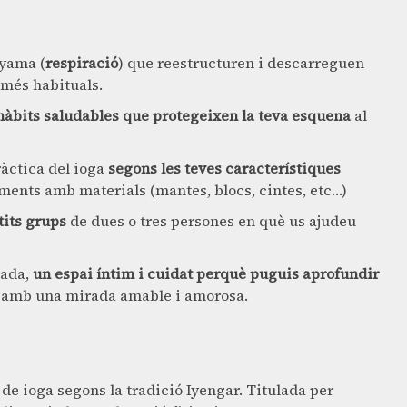
ayama (
respiració
) que reestructuren i descarreguen
 més habituals.
hàbits saludables que protegeixen la teva esquena
al
ràctica del ioga
segons les teves característiques
taments amb materials (mantes, blocs, cintes, etc…)
tits grups
de dues o tres persones en què us ajudeu
iada,
un espai íntim i cuidat perquè puguis aprofundir
-te amb una mirada amable i amorosa.
 de ioga segons la tradició Iyengar. Titulada per