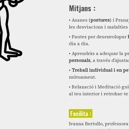
Mitjans :
• Asanes (
postures
) i Pran
les desviacions i malalties
• Pautes per desenvolupar
dia a dia.
• Aprendràs a adequar la p
personals
, a través d’ajus
•
Treball individual i en pe
mútuament.
• Relaxació i Meditació gu
al teu interior i retrobar
−
Facilita :
Ivanna Bertullo, professora